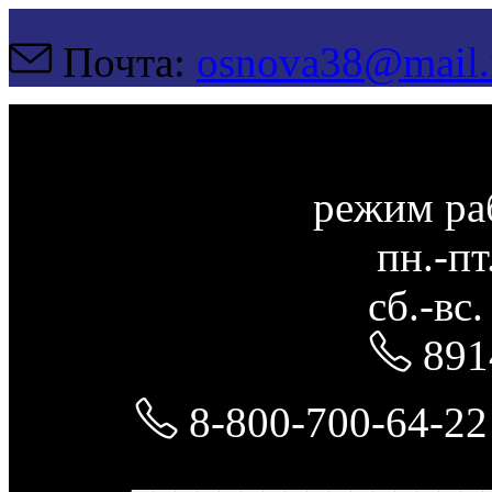
Почта:
osnova38@mail.
режим ра
пн.-пт
сб.-вс
891
8-800-700-64-22
________________