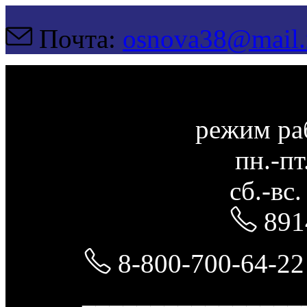
Почта:
osnova38@mail.
режим ра
пн.-пт
сб.-вс
891
8-800-700-64-22
________________