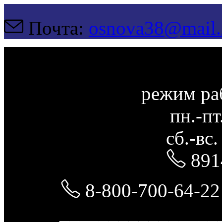
Почта:
osnova38@mail.
режим ра
пн.-пт
сб.-вс
891
8-800-700-64-22
________________