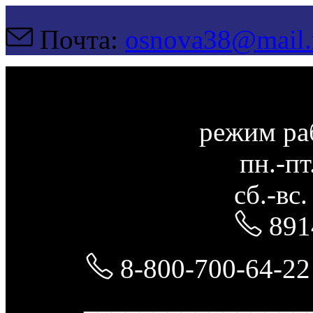
Почта:
osnova38@mail.
режим ра
пн.-пт
сб.-вс
891
8-800-700-64-22
________________