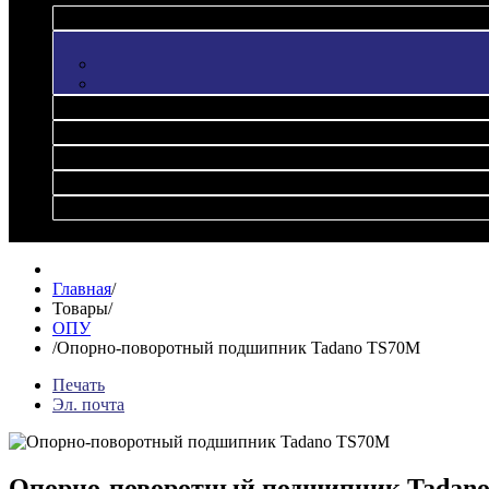
Главная
/
Товары
/
ОПУ
/
Опорно-поворотный подшипник Tadano TS70M
Печать
Эл. почта
Опорно-поворотный подшипник Tadan