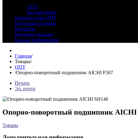
Товары
ОПУ
Вал-шестерня
Производство ОПУ
Категории техники
Контакты
Интернет магазин
Больше информации
Главная
/
Товары
/
ОПУ
/
Опорно-поворотный подшипник AICHI F507
Печать
Эл. почта
Опорно-поворотный подшипник AICHI
Товары
Дополнительная информация