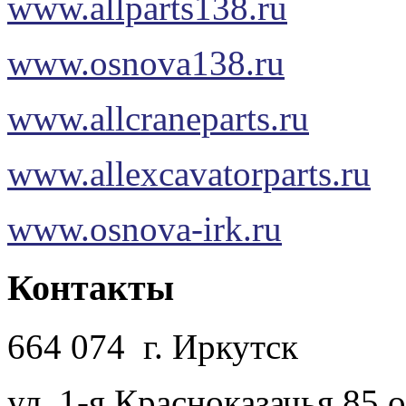
www.allparts138.ru
www.osnova138.ru
www.allcraneparts.ru
www.allexcavatorparts.ru
www.osnova-irk.ru
Контакты
664 074 г. Иркутск
ул. 1-я Красноказачья 85 