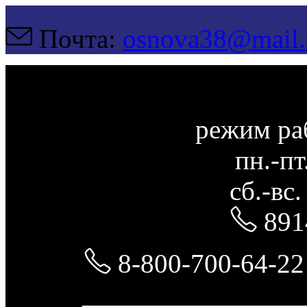
Почта:
osnova38@mail.
режим ра
пн.-пт
сб.-вс
891
8-800-700-64-22
________________